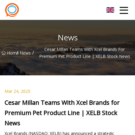
Beijing Stationary Co.,Ltd
News
Cesar Millan Teams With Xcel Brands For
/
/
Home
News
Premium Pet Product Line | XELB Stock News
Mar 24, 2025
Cesar Millan Teams With Xcel Brands for
Premium Pet Product Line | XELB Stock
News
Xcel Brands (NASDAQ: XELB) has announced a strategic