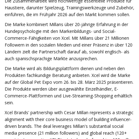
Die Zusammenarbeit wird hochwertige essentielle Produkte für
Haustiere, darunter Spielzeug, Trainingswerkzeuge und Zubehör,
einführen, die im Frühjahr 2026 auf den Markt kommen sollen.
Die Marke kombiniert Millans über 20-jährige Erfahrung in der
Hundepsychologie mit den Markenbildungs- und Social-
Commerce-Fähigkeiten von Xcel. Mit Millans über 21 Millionen
Followern in den sozialen Medien und einer Präsenz in über 120
Ländern zielt die Partnerschaft darauf ab, sowohl englisch- als
auch spanischsprachige Märkte anzusprechen.
Die Marke wird als Bildungsplattform dienen und neben den
Produkten fachkundige Beratung anbieten. Xcel wird die Marke
auf der Global Pet Expo vom 26. bis 28. März 2025 präsentieren.
Die Produkte werden über ausgewählte Einzelhändler, E-
Commerce-Plattformen und Live-Streaming-Shopping erhältlich
sein.
Xcel Brands' partnership with Cesar Millan represents a strategic
alignment with their core business model of building influencer-
driven brands. The deal leverages Millan's substantial social
media presence (21 million followers) and global reach (120+