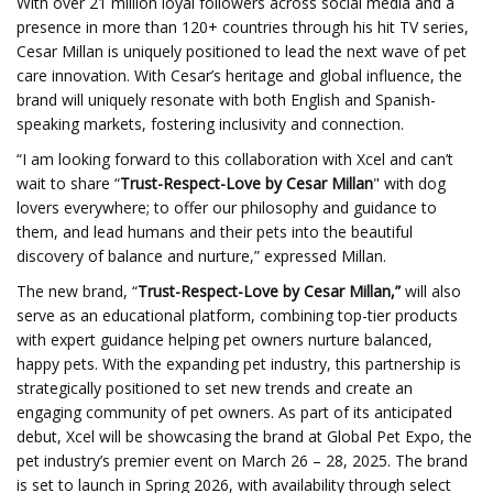
With over 21 million loyal followers across social media and a
presence in more than 120+ countries through his hit TV series,
Cesar Millan is uniquely positioned to lead the next wave of pet
care innovation. With Cesar’s heritage and global influence, the
brand will uniquely resonate with both English and Spanish-
speaking markets, fostering inclusivity and connection.
“I am looking forward to this collaboration with Xcel and can’t
wait to share “
Trust-Respect-Love by Cesar Millan
" with dog
lovers everywhere; to offer our philosophy and guidance to
them, and lead humans and their pets into the beautiful
discovery of balance and nurture,” expressed Millan.
The new brand, “
Trust-Respect-Love by Cesar Millan,”
will also
serve as an educational platform, combining top-tier products
with expert guidance helping pet owners nurture balanced,
happy pets. With the expanding pet industry, this partnership is
strategically positioned to set new trends and create an
engaging community of pet owners. As part of its anticipated
debut, Xcel will be showcasing the brand at Global Pet Expo, the
pet industry’s premier event on March 26 – 28, 2025. The brand
is set to launch in Spring 2026, with availability through select