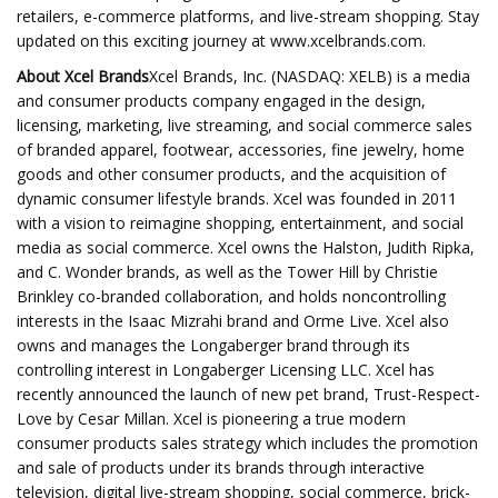
retailers, e-commerce platforms, and live-stream shopping. Stay
updated on this exciting journey at www.xcelbrands.com.
About Xcel Brands
Xcel Brands, Inc. (NASDAQ: XELB) is a media
and consumer products company engaged in the design,
licensing, marketing, live streaming, and social commerce sales
of branded apparel, footwear, accessories, fine jewelry, home
goods and other consumer products, and the acquisition of
dynamic consumer lifestyle brands. Xcel was founded in 2011
with a vision to reimagine shopping, entertainment, and social
media as social commerce. Xcel owns the Halston, Judith Ripka,
and C. Wonder brands, as well as the Tower Hill by Christie
Brinkley co-branded collaboration, and holds noncontrolling
interests in the Isaac Mizrahi brand and Orme Live. Xcel also
owns and manages the Longaberger brand through its
controlling interest in Longaberger Licensing LLC. Xcel has
recently announced the launch of new pet brand, Trust-Respect-
Love by Cesar Millan. Xcel is pioneering a true modern
consumer products sales strategy which includes the promotion
and sale of products under its brands through interactive
television, digital live-stream shopping, social commerce, brick-